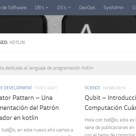
o de Software
DB’s
OS’s
DevOps
SysAdmin
C
GED:
KOTLIN
ta dedicada al lenguaje de programación Kotlin
E DEVELOPMENT
11/01/2021
SCIENCE
10/06/2019
ator Pattern – Una
Qubit – Introducci
mentación del Patrón
Computación Cuán
ador en kotlin
Hola con tod@s, esta es 
serie de publicaciones en
n tod@s, en este nuevo año vamos a
con el tema de computaci