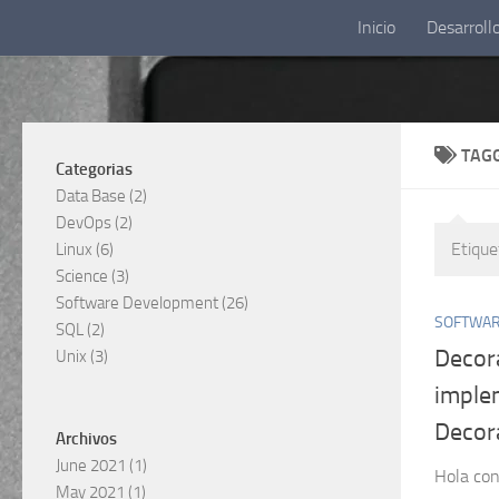
Inicio
Desarroll
Skip to content
TAG
Categorias
Data Base
(2)
DevOps
(2)
Etique
Linux
(6)
Science
(3)
Software Development
(26)
SOFTWAR
SQL
(2)
Decor
Unix
(3)
imple
Decor
Archivos
June 2021
(1)
Hola co
May 2021
(1)