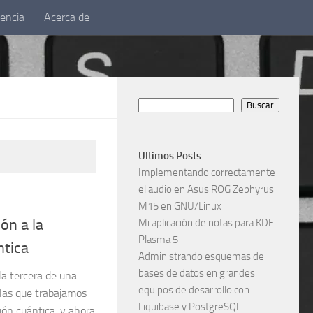
iencia
Acerca de
Search
Buscar
Ultimos Posts
Implementando correctamente
el audio en Asus ROG Zephyrus
M15 en GNU/Linux
ón a la
Mi aplicación de notas para KDE
Plasma 5
tica
Administrando esquemas de
bases de datos en grandes
la tercera de una
equipos de desarrollo con
 las que trabajamos
Liquibase y PostgreSQL
ón cuántica, y ahora