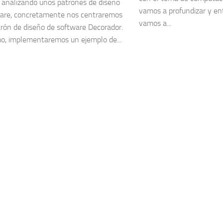
analizando unos patrones de diseño
vamos a profundizar y en
are, concretamente nos centraremos
vamos a...
trón de diseño de software Decorador.
o, implementaremos un ejemplo de...