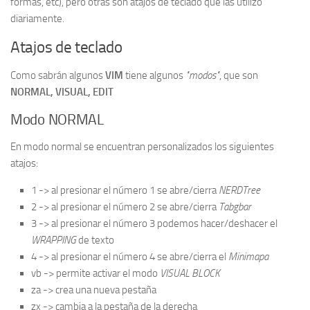
formas, etc), pero otras son atajos de teclado que las utilizo
diariamente.
Atajos de teclado
Como sabrán algunos
VIM
tiene algunos
"modos"
, que son
NORMAL, VISUAL, EDIT
Modo NORMAL
En modo normal se encuentran personalizados los siguientes
atajos:
1 -> al presionar el número 1 se abre/cierra
NERDTree
2 -> al presionar el número 2 se abre/cierra
Tabgbar
3 -> al presionar el número 3 podemos hacer/deshacer el
WRAPPING
de texto
4 -> al presionar el número 4 se abre/cierra el
Minimapa
vb -> permite activar el modo
VISUAL BLOCK
za -> crea una nueva pestaña
zx -> cambia a la pestaña de la derecha