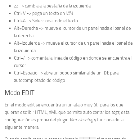
zz -> cambia a la pestaña de la izquierda
Ctrl+V -> pega un texto en
VIM
Ctrl+A -> Selecciona todo el texto
Alt+Derecha -> mueve el cursor de un panel hacia el panel de
la derecha
Alt+Izquierda -> mueve el cursor de un panel hacia el panel de
la izquierda
Ctrl+/ -> comenta la linea de código en donde se encuentra el
cursor
Ctrl+Espacio -> abre un popup similar al de un
IDE
para
autocompletado de código
Modo EDIT
En el modo edit se encuentra un un atajo muy útil para los que
quieran escribir HTML, XML que permite auto cerrar los
tags
, esta
configuración es propia del plugin
Vim-closetag
y funciona de la
siguiente manera.