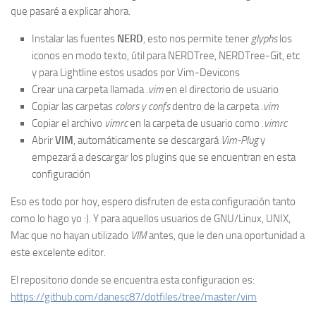
que pasaré a explicar ahora.
Instalar las fuentes
NERD
, esto nos permite tener
glyphs
los
iconos en modo texto, útil para NERDTree, NERDTree-Git, etc
y para Lightline estos usados por Vim-Devicons
Crear una carpeta llamada
.vim
en el directorio de usuario
Copiar las carpetas
colors y confs
dentro de la carpeta
.vim
Copiar el archivo
vimrc
en la carpeta de usuario como
.vimrc
Abrir
VIM
, automáticamente se descargará
Vim-Plug
y
empezará a descargar los plugins que se encuentran en esta
configuración
Eso es todo por hoy, espero disfruten de esta configuración tanto
como lo hago yo :). Y para aquellos usuarios de GNU/Linux, UNIX,
Mac que no hayan utilizado
VIM
antes, que le den una oportunidad a
este excelente editor.
El repositorio donde se encuentra esta configuracion es:
https://github.com/danesc87/dotfiles/tree/master/vim