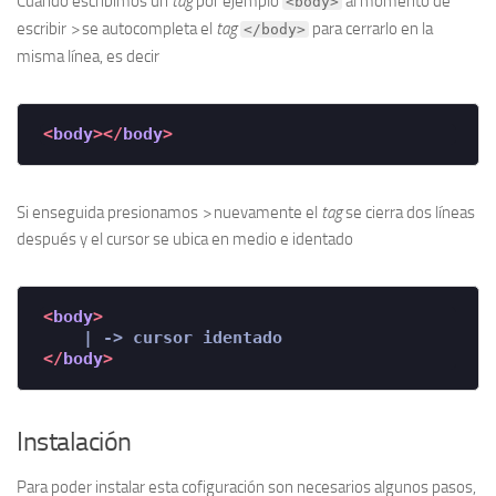
Cuando escribimos un
tag
por ejemplo
al momento de
<body>
escribir
>
se autocompleta el
tag
para cerrarlo en la
</body>
misma línea, es decir
<
body
>
</
body
>
Si enseguida presionamos
>
nuevamente el
tag
se cierra dos líneas
después y el cursor se ubica en medio e identado
<
body
>
</
body
>
Instalación
Para poder instalar esta cofiguración son necesarios algunos pasos,